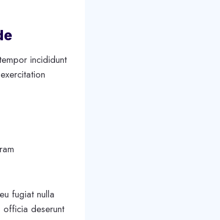
de
tempor incididunt
exercitation
gram
eu fugiat nulla
 officia deserunt