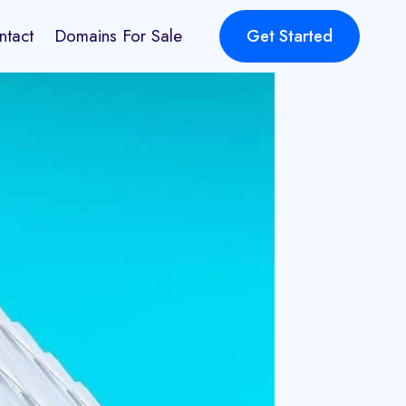
ntact
Domains For Sale
Get Started