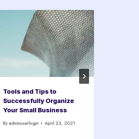
Tools and Tips to
Writin
Successfully Organize
What It
Your Small Business
Write
By
adminuserlogin
April 23, 2021
By
adminus