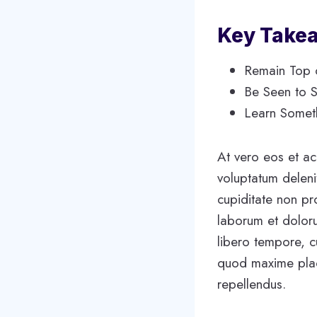
Key Take
Remain Top 
Be Seen to S
Learn Some
At vero eos et ac
voluptatum deleni
cupiditate non pro
laborum et doloru
libero tempore, c
quod maxime plac
repellendus.