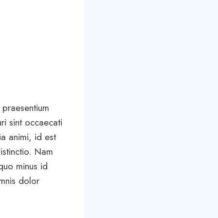
s praesentium
ri sint occaecati
ia animi, id est
istinctio. Nam
 quo minus id
mnis dolor