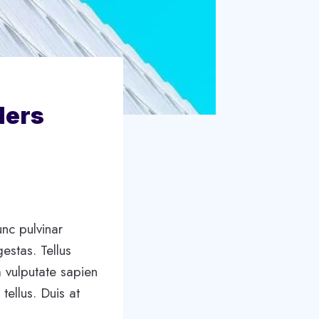
ders
unc pulvinar
estas. Tellus
 vulputate sapien
tellus. Duis at