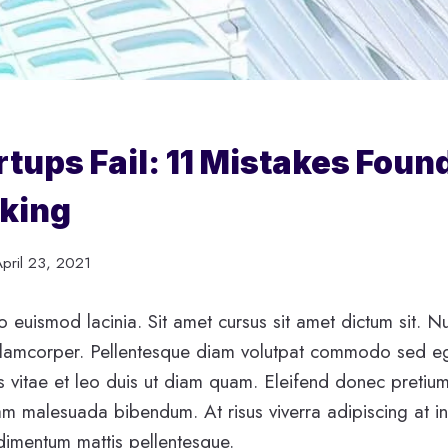
tups Fail: 11 Mistakes Foun
king
April 23, 2021
 euismod lacinia. Sit amet cursus sit amet dictum sit. N
ullamcorper. Pellentesque diam volutpat commodo sed eg
s vitae et leo duis ut diam quam. Eleifend donec pretium
am malesuada bibendum. At risus viverra adipiscing at in 
ndimentum mattis pellentesque.