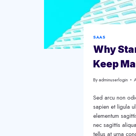
SAAS
Why Star
Keep Ma
By
adminuserlogin
Sed arcu non odio
sapien et ligula 
elementum sagitti
nec sagittis aliqu
tellus at urna co