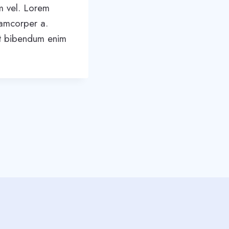
am vel. Lorem
lamcorper a.
et bibendum enim