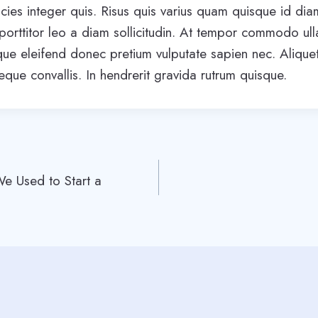
icies integer quis. Risus quis varius quam quisque id di
 porttitor leo a diam sollicitudin. At tempor commodo ul
que eleifend donec pretium vulputate sapien nec. Aliqu
neque convallis. In hendrerit gravida rutrum quisque.
e Used to Start a