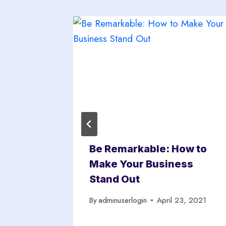
s Case:
Be Remarkable: How to
 to
Make Your Business
Stand Out
3, 2021
By
adminuserlogin
April 23, 2021