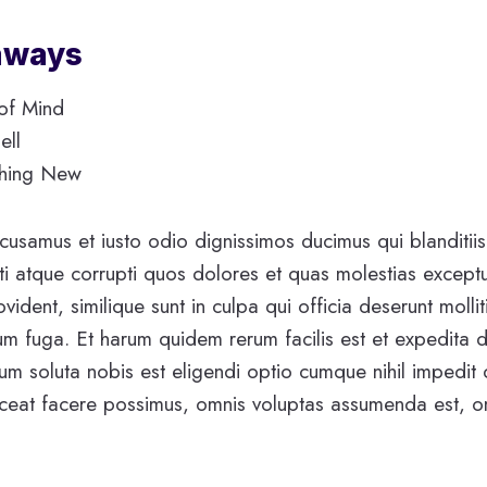
aways
of Mind
ell
thing New
cusamus et iusto odio dignissimos ducimus qui blanditii
ti atque corrupti quos dolores et quas molestias exceptu
vident, similique sunt in culpa qui officia deserunt mollit
m fuga. Et harum quidem rerum facilis est et expedita d
um soluta nobis est eligendi optio cumque nihil impedit
eat facere possimus, omnis voluptas assumenda est, o