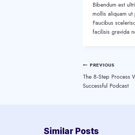
Bibendum est ultr
mollis aliquam ut
Faucibus sceleris
facilisis gravida 
Post
PREVIOUS
The 8-Step Process W
navigation
Successful Podcast
Similar Posts